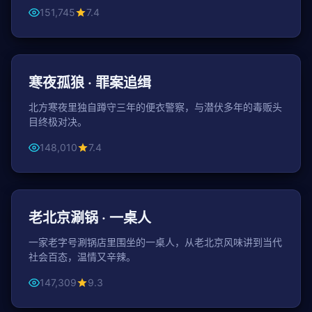
151,745
7.4
108分钟
动作
寒夜孤狼 · 罪案追缉
北方寒夜里独自蹲守三年的便衣警察，与潜伏多年的毒贩头
目终极对决。
148,010
7.4
100分钟
都市
老北京涮锅 · 一桌人
一家老字号涮锅店里围坐的一桌人，从老北京风味讲到当代
社会百态，温情又辛辣。
147,309
9.3
43分钟 / 集