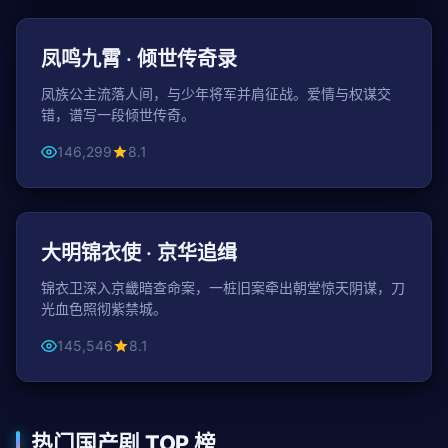
古装
凤鸣九霄 · 倾世传奇录
凤族公主流落人间，与少年将军并肩征战。爱情与权谋交
错，谱写一段倾世传奇。
146,299
8.1
122分钟
古装
大明锦衣使 · 京华追缉
锦衣卫深入京畿暗查命案，一桩旧案牵出朝堂惊天阴谋，刀
光血色照彻紫禁城。
145,546
8.1
热门国产剧 TOP 榜