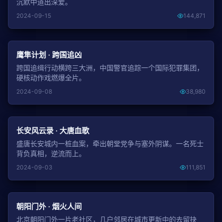
沉默中道出深爱。
2024-09-15
144,871
NEW
鹰隼计划 · 跨国追凶
跨国追缉行动横跨三大洲，中国警官追踪一个国际犯罪集团，
硬核动作戏燃爆全片。
2024-09-08
38,980
NEW
长安风云录 · 大唐血歌
盛唐长安城内一桩血案，牵出朝堂党争与塞外阴谋。一名死士
背负真相，逆流而上。
2024-09-03
111,851
NEW
朝阳门外 · 烟火人间
北京朝阳门外一片老社区，几户邻居在城市更新中的去留抉