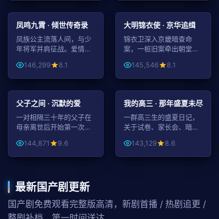
43:34
99:59
古装
古装
凤鸣九霄 · 倾世传奇录
大明锦衣使 · 京华追缉
凤族公主流落人间，与少
锦衣卫深入京畿暗查命
年将军并肩征战。爱情与
案，一桩旧案牵出朝堂惊
权谋交错，谱写一段倾世
天阴谋，刀光血色照彻紫
146,299
8.1
145,546
8.1
传奇。
禁城。
99:32
47:16
家庭
青春
父子之间 · 沉默的爱
我的高三 · 那年盛夏未尽
一对相隔三十年的父子在
一群高三生的盛夏日记，
母亲离世后开始第一次真
关于试卷、家长会、暗恋
正的对话，沉默中道出深
与那个尚未结束的夏天。
144,871
9.6
143,129
8.6
爱。
最新国产剧更新
国产剧免费观看完整版高清，新剧首播 / 热剧追更 /
整剧补档，第一时间送达