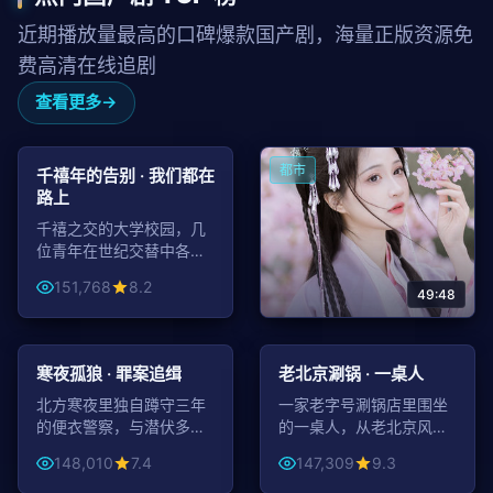
近期播放量最高的口碑爆款国产剧，海量正版资源免
费高清在线追剧
查看更多
50:52
年代
都市
千禧年的告别 · 我们都在
路上
千禧之交的大学校园，几
位青年在世纪交替中各自
启程，谁也没有真正告别
151,768
8.2
过去。
49:48
99:14
99:29
深圳速度 · 创业之路
动作
都市
寒夜孤狼 · 罪案追缉
老北京涮锅 · 一桌人
三个年轻人在深圳从一间
车库开始的逆袭之路，献
北方寒夜里独自蹲守三年
一家老字号涮锅店里围坐
给所有奋斗中的追梦人。
的便衣警察，与潜伏多年
的一桌人，从老北京风味
151,745
7.4
的毒贩头目终极对决。
讲到当代社会百态，温情
148,010
7.4
147,309
9.3
又辛辣。